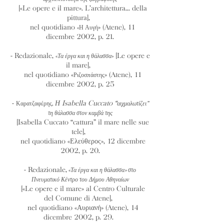
[«Le opere e il mare». L’architettura... della
pittura],
nel quotidiano
» (Atene), 11
«Η Αυγή
dicembre 2002, p. 21.
- Redazionale,
[Le opere e
«
Τα έργα και η θάλασσα
»
il mare],
nel quotidiano «
» (Atene), 11
Ριζοσπάστης
dicembre 2002, p. 25
-
Η Isabella Cuccato “
Καρατζαφέρης,
αιχμαλωτί
ζει”
τη θάλασσα στον καμβά της
[Isabella Cuccato “cattura” il mare nelle sue
tele],
nel quotidiano «Ελεύθερος», 12 dicembre
2002, p. 20.
- Redazionale,
«
Τα έργα και η θάλασσα» στο
Πνευματικό Κέντρο του Δήμου Αθηναίων
[«Le opere e il mare» al Centro Culturale
del Comune di Atene],
nel quotidiano «Αυριανή» (Atene), 14
dicembre 2002, p. 29.