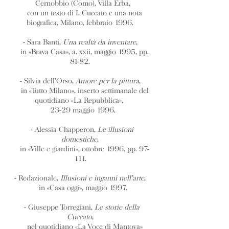
Cernobbio (Como), Villa Erba,
con un testo di I. Cuccato e una nota
biografica, Milano, febbraio 1996.
- Sara Banti,
Una realtà da inventare
,
in «Brava Casa», a. xxii, maggio 1995, pp.
81-82.
- Silvia dell’Orso,
Amore per la pittura
,
in «Tutto Milano», inserto settimanale del
quotidiano «La Repubblica»,
23-29 maggio 1996.
- Alessia Chapperon,
Le illusioni
domestiche
,
in «Ville e giardini», ottobre 1996, pp. 97-
111.
- Redazionale,
Illusioni e inganni nell’arte
,
in «Casa oggi», maggio 1997.
- Giuseppe Torregiani,
Le storie della
Cuccato
,
nel quotidiano «La Voce di Mantova»