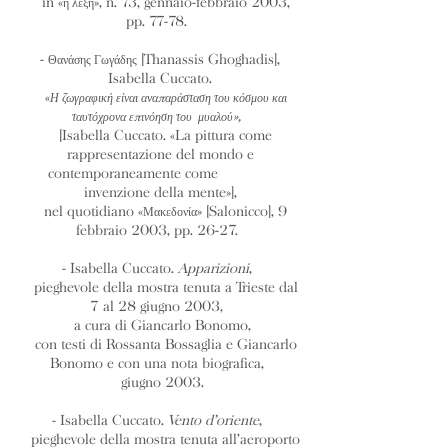
in «
», n. 73, gennaio-febbraio 2003,
η λέξη
pp. 77-78.
-
[Thanassis Ghoghadis],
Θανάσης Γωγάδης
Isabella Cuccato.
«
Η ζωγραφική είναι αναπαράσταση του κόσμου και
»,
ταυτόχρονα επινόηση του μυαλού
[Isabella Cuccato. «La pittura come
rappresentazione del mondo e
contemporaneamente come
invenzione della mente»],
nel quotidiano «
» [Salonicco], 9
Μακεδονία
febbraio 2003, pp. 26-27.
- Isabella Cuccato.
Apparizioni
,
pieghevole della mostra tenuta a Trieste dal
7 al 28 giugno 2003,
a cura di Giancarlo Bonomo,
con testi di Rossanta Bossaglia e Giancarlo
Bonomo e con una nota biografica,
giugno 2003.
- Isabella Cuccato.
Vento d’oriente
,
pieghevole della mostra tenuta all’aeroporto