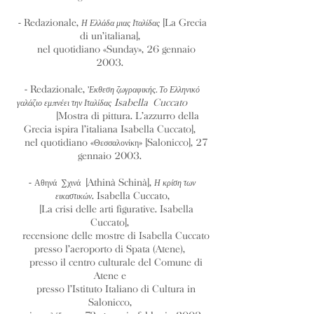
- Redazionale,
[La Grecia
Η Ελλάδα μιας Ιταλίδας
di un’italiana],
nel quotidiano «Sunday», 26 gennaio
2003.
- Redazionale,
’
Εκθεση ζωγραφικής. Το Ελληνικό
Isabella Cuccato
γαλάζιο εμπνέει την Ιταλίδας
[Mostra di pittura. L’azzurro della
Grecia ispira l’italiana Isabella Cuccato],
nel quotidiano «
» [Salonicco], 27
Θεσσαλονίκη
gennaio 2003.
-
[Athinà Schinà],
Αθηνά Σχινά
Η κρίση των
. Isabella Cuccato,
εικαστικών
[La crisi delle arti figurative. Isabella
Cuccato],
recensione delle mostre di Isabella Cuccato
presso l’aeroporto di Spata (Atene),
presso il centro culturale del Comune di
Atene e
presso l’Istituto Italiano di Cultura in
Salonicco,