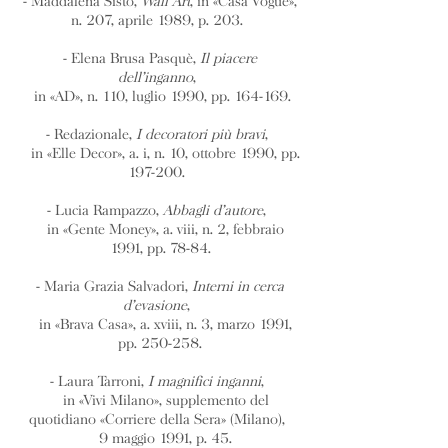
- Maddalena Sisto,
Wall Art
, in «Casa Vogue»,
n. 207, aprile 1989, p. 203.
- Elena Brusa Pasquè,
Il piacere
dell’inganno
,
in «AD», n. 110, luglio 1990, pp. 164-169.
- Redazionale,
I decoratori più bravi
,
in «Elle Decor», a. i, n. 10, ottobre 1990, pp.
197-200.
- Lucia Rampazzo,
Abbagli d’autore
,
in «Gente Money», a. viii, n. 2, febbraio
1991, pp. 78-84.
- Maria Grazia Salvadori,
Interni in cerca
d’evasione
,
in «Brava Casa», a. xviii, n. 3, marzo 1991,
pp. 250-258.
- Laura Tarroni,
I magnifici inganni
,
in «Vivi Milano», supplemento del
quotidiano «Corriere della Sera» (Milano),
9 maggio 1991, p. 45.