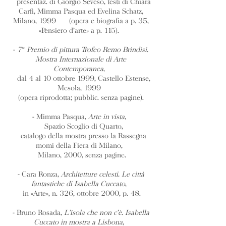
presentaz. di Giorgio Seveso, testi di Chiara
Carfì, Mimma Pasqua ed Evelina Schatz,
Milano, 1999 (opera e biografia a p. 35,
«Pensiero d’arte» a p. 115).
-
7° Premio di pittura Trofeo Remo Brindisi.
Mostra Internazionale di Arte
Contemporanea
,
dal 4 al 10 ottobre 1999, Castello Estense,
Mesola, 1999
(opera riprodotta; pubblic. senza pagine).
- Mimma Pasqua,
Arte in vista
,
Spazio Scoglio di Quarto,
catalogo della mostra presso la Rassegna
momi della Fiera di Milano,
Milano, 2000, senza pagine.
- Cara Ronza,
Architetture celesti. Le città
fantastiche di Isabella Cuccato
,
in «Arte», n. 326, ottobre 2000, p. 48.
- Bruno Rosada,
L’isola che non c’è. Isabella
Cuccato in mostra a Lisbona
,