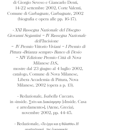
di Giorgio Seveso e Giancarlo Denti,
14-22 settembre 2002, Corte Valenti,
Comune di Garbagnate, Garbagnate, 2002
(biografia e opera alle pp. 16-17).
- XXI Rassegna Nazionale del Disegno
Giovanni Segantini – IV Rassegna Nazionale
dell’Incisione
–
IV Premio Vittorio Viviani – I Premio di
Pittura «Brianza sempre» Banco di Desio
– XIV Edizione Premio Città di Nova
Milanese D.S.
,
mostre dal 23 giugno al 4 luglio 2002,
catalogo, Comune di Nova Milanese,
Libera Accademia di Pittura, Nova
Milanese, 2002 (opera a p. 13).
- Redazionale,
Isabella Cuccato
,
in «inside.
» [«Inside. Casa
Σπίτι και Διακόσμηση
e arredamento»], (Atene, Grecia),
novembre 2002, pp. 44-45.
- Redazionale, «
Τα έργα και η θάλασσα». Η
αρχιτεκτονική... της ζωγραφικής