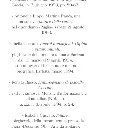
Grecia), n. 2, giugno 1993, pp. 80-83.
- Antonella Lippo, Martina Franca, una
mostra.
La pittrice della verità
,
nel quotidiano «Puglia», sabato 21 agosto
1993.
- Isabella Cuccato.
Interni immaginati. Dipinti
e pitture murali
,
pieghevole della mostra tenuta a Barletta
dal 19 marzo al 9 aprile 1994,
con un testo di I. Cuccato e una nota
biografica, Barletta, marzo 1994.
- Renato Russo,
L’immaginario di Isabella
Cuccato
,
in «Il Fieramosca. Mensile d’informazione e
di attualità» (Barletta),
a. xxi, n. 3, aprile 1994, p. 24.
- Isabella Cuccato.
Pitture
,
pieghevole della mostra tenuta presso la
Fiera «Decorare ’96 – Arte da abitare»,