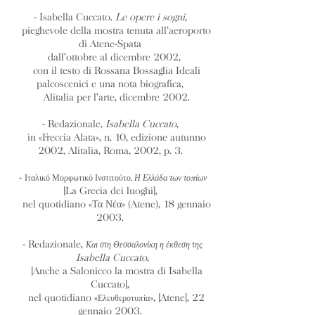
- Isabella Cuccato.
Le opere i sogni,
pieghevole della mostra tenuta all’aeroporto
di Atene-Spata
dall’ottobre al dicembre 2002,
con il testo di Rossana Bossaglia Ideali
palcoscenici e una nota biografica,
Alitalia per l’arte, dicembre 2002.
- Redazionale,
Isabella Cuccato
,
in «Freccia Alata», n. 10, edizione autunno
2002, Alitalia, Roma, 2002, p. 3.
-
Ιταλικό Μορφωτικό Ινστιτούτο.
Η Ελλάδα των τοπίων
[La Grecia dei luoghi],
nel quotidiano «Τα Νέα» (Atene), 18 gennaio
2003.
- Redazionale,
Και στη Θεσσαλονίκη η έκθεση της
Isabella Cuccato
,
[Anche a Salonicco la mostra di Isabella
Cuccato],
nel quotidiano «
», [Atene], 22
Ελευθεροτυπία
gennaio 2003.