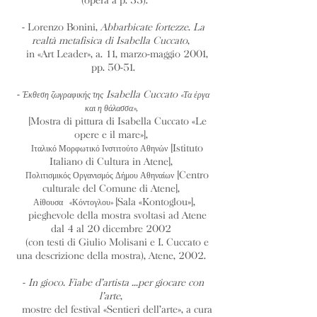
(opera a p. 33).
- Lorenzo Bonini,
Abbarbicate fortezze
.
La
realtà metafisica di Isabella Cuccato
,
in «Art Leader», a. 11, marzo-maggio 2001,
pp. 50-51.
-
Isabella Cuccato
Έκθεση ζωγραφικής της
«Τα έργα
και η θάλασσα»,
[Mostra di pittura di Isabella Cuccato «Le
opere e il mare»],
[Istituto
Ιταλικό Μορφωτικό Ινστιτούτο Αθηνών
Italiano di Cultura in Atene],
[Centro
Πολιτισμικός Οργανισμός Δήμου Αθηναίων
culturale del Comune di Atene],
[Sala «Kontoglou»],
Αίθουσα «Κόντογλου»
pieghevole della mostra svoltasi ad Atene
dal 4 al 20 dicembre 2002
(con testi di Giulio Molisani e I. Cuccato e
una descrizione della mostra), Atene, 2002.
-
In gioco. Fiabe d’artista ...per giocare con
l’arte
,
mostre del festival «Sentieri dell’arte», a cura