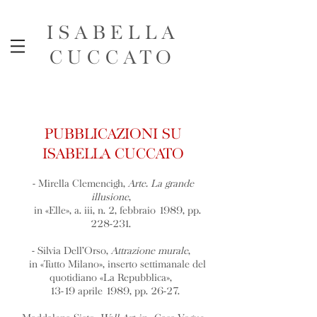
ISABELLA
CUCCATO
PUBBLICAZIONI SU
ISABELLA CUCCATO
- Mirella Clemencigh,
Arte. La grande
illusione
,
in «Elle», a. iii, n. 2, febbraio 1989, pp.
228-231.
- Silvia Dell’Orso,
Attrazione murale
,
in «Tutto Milano», inserto settimanale del
quotidiano «La Repubblica»,
13-19 aprile 1989, pp. 26-27.