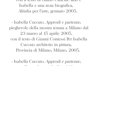
Isabella e una nota biografica,
Alitalia per l’arte, gennaio 2005.
- Isabella Cuccato.
Approdi e partenze
,
pieghevole della mostra tenuta a Milano dal
23 marzo al 15 aprile 2005,
con il testo di Gianni Contessi Per Isabella
Cuccato architetto in pittura,
Provincia di Milano, Milano, 2005.
- Isabella Cuccato.
Approdi e partenze
,
in «Tuttomilano / La Repubblica»,
supplemento del quotidiano «La
Repubblica»,
17 marzo 2005.
- Isabella Cuccato.
Approdi e partenze
,
recensione della mostra promossa dalla
Provincia di Milano e biografia dell’artista,
nel sito
www.archimagazine.it
, 20 marzo
2005.
- G. M. W.,
Le città capricciose di Cuccato, le