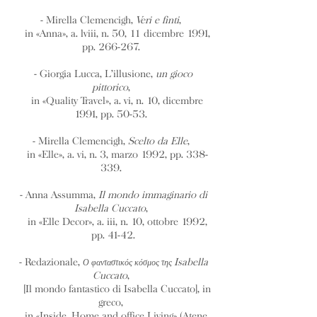
- Mirella Clemencigh,
Veri e finti
,
in «Anna», a. lviii, n. 50, 11 dicembre 1991,
pp. 266-267.
- Giorgia Lucca, L’illusione,
un gioco
pittorico
,
in «Quality Travel», a. vi, n. 10, dicembre
1991, pp. 50-53.
- Mirella Clemencigh,
Scelto da Elle
,
in «Elle», a. vi, n. 3, marzo 1992, pp. 338-
339.
- Anna Assumma,
Il mondo immaginario di
Isabella Cuccato
,
in «Elle Decor», a. iii, n. 10, ottobre 1992,
pp. 41-42.
- Redazionale,
Isabella
Ο φανταστικός κόσμος της
Cuccato
,
[Il mondo fantastico di Isabella Cuccato], in
greco,
in «Inside. Home and office Living» (Atene,